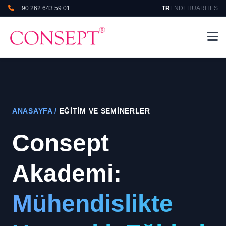
+90 262 643 59 01
TR
EN
DE
HU
AR
IT
ES
ANASAYFA
/
EĞITIM VE SEMINERLER
Consept
Akademi:
Mühendislikte