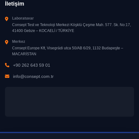
İletişim
Laboratuvar
Consept Test ve Teknoloji Merkezi Köşklü Çeşme Mah. 577. Sk. No:17,
41400 Gebze – KOCAELİ / TÜRKİYE
Merkez
Consept Europe Kft, Visegrádi utca 50/AB 6/29, 1132 Budapeşte –
MACARİSTAN
+90 262 643 59 01
info@consept.com.tr