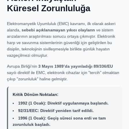
Küresel Zorunluluğa
Elektromanyetik Uyumluluk (EMC) kavramı, ilk olarak askeri
alanda,
sebebi açıklanamayan yıkıcı olayların
ve sistem
arızalarının araştırılması sonucu ortaya çıkmıştır. Elektronik
harp ve savunma sistemlerinin güvenliği için geliştirilen bu
disiplin, teknolojinin sivilleşmesiyle birlikte günlük hayatın
vazgeçilmezi olmuştur.
Avrupa Birliği'nin
3 Mayıs 1989’da yayınladığı 89/336/EU
sayılı direktif ile EMC, elektronik cihazlar için "tercih" olmaktan
çıkıp "zorunluluk" haline gelmiştir.
Kritik Dönüm Noktaları:
1992 (1 Ocak): Direktif uygulanmaya başlandı.
92/31/EEC: Direktif yeniden tarif edildi.
1996 (1 Ocak): Geçiş süreci sona erdi ve tam
zorunluluk başladı.