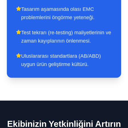
Tasarım aşamasında olası EMC
problemlerini öngörme yeteneği.
Test tekrarı (re-testing) maliyetlerinin ve
zaman kayıplarının önlenmesi.
Uluslararası standartlara (AB/ABD)
uygun ürün geliştirme kültürü.
Ekibinizin Yetkinliğini Artırın