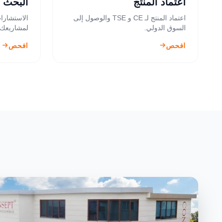
اعتماد المنتج
البحث و
اعتماد المنتج لـ CE و TSE والوصول إلى
الاستشارات
السوق الدولي.
لمشاريعك ا
افحص
افحص