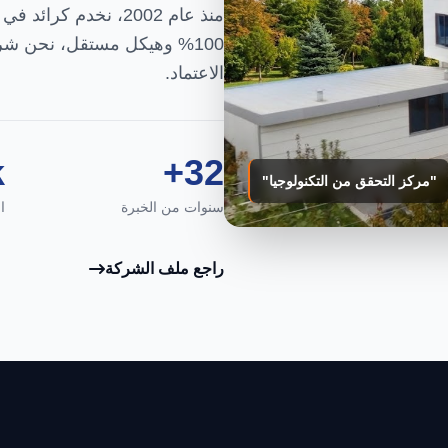
منذ عام 2002، نخدم 
100% وهيكل مستقل، نحن شر
الاعتماد.
+
32+
"مركز التحقق من التكنولوجيا"
سنوات من الخبرة
ا
راجع ملف الشركة