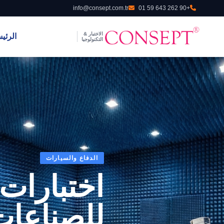
info@consept.com.tr
+90 262 643 59 01
الاختبار &
الرئي
التكنولوجيا
الدفاع والسيارات
تواجد دولي
اختبارات 
Consept أوروبا:
للصناعات
بوابتكم إلى الأسواق ا