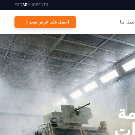
ES
IT
AR
HU
DE
EN
TR
تصل بنا
احصل على عرض سعر
مة
ات